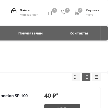
Войти
Корзина
0
0
0
0
0
Мой кабинет
пуста
Покупателям
Контакты
40
₽*
ermelon SP-100