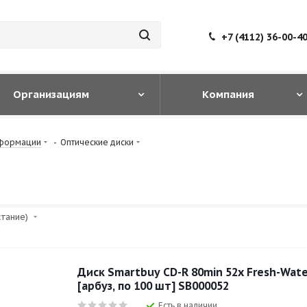
+7 (4112) 36-00-4
Организациям
Компания
нформации
-
Оптические диски
стание)
Диск Smartbuy CD-R 80min 52x Fresh-Wat
[арбуз, по 100 шт] SB000052
Есть в наличии