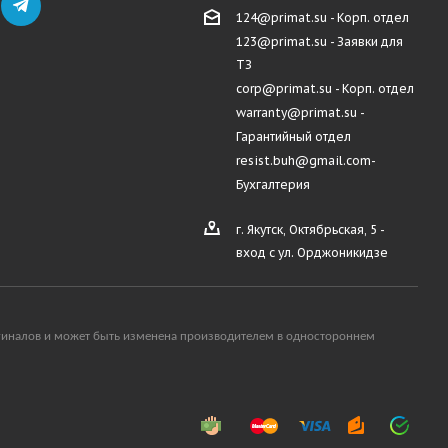
124@primat.su - Корп. отдел
123@primat.su - Заявки для
ТЗ
corp@primat.su - Корп. отдел
warranty@primat.su -
Гарантийный отдел
resist.buh@gmail.com-
Бухгалтерия
г. Якутск, Октябрьская, 5 -
вход с ул. Орджоникидзе
ригиналов и может быть изменена производителем в одностороннем