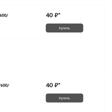
40
₽*
600/
Купить
40
₽*
/600/
Купить