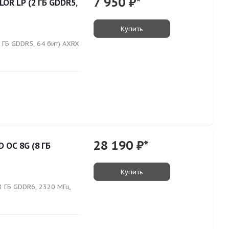
7 950
₽*
OR LP (2 ГБ GDDR5,
Купить
ГБ GDDR5, 64 бит) AXRX
28 190
₽*
 OC 8G (8 ГБ
Купить
 ГБ GDDR6, 2320 МГц,