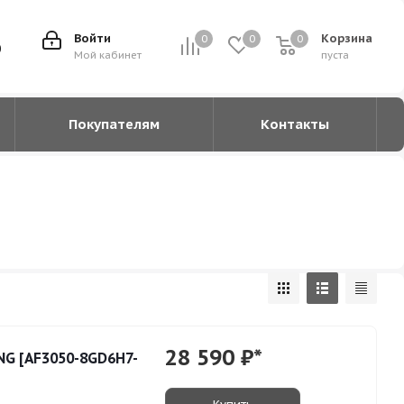
Войти
Корзина
0
0
0
0
0
Мой кабинет
пуста
Покупателям
Контакты
28 590
₽*
NG [AF3050-8GD6H7-