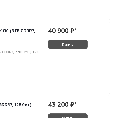
40 900
₽*
 OC (8 ГБ GDDR7,
Купить
 GDDR7, 2280 МГц, 128
43 200
₽*
GDDR7, 128 бит)