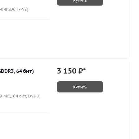
Купить
50-8GD6H7-V2]
3 150
₽*
GDDR3, 64 бит)
Купить
 МГц, 64 бит, DVI-D,