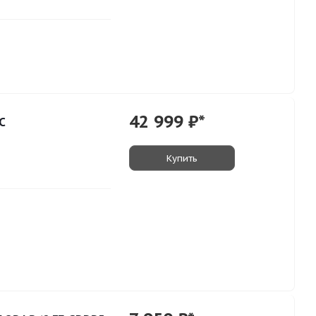
42 999
₽*
C
Купить