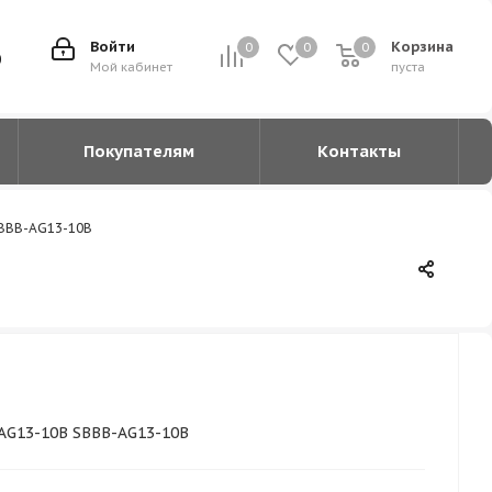
Войти
Корзина
0
0
0
0
0
Мой кабинет
пуста
Покупателям
Контакты
SBBB-AG13-10B
AG13-10B SBBB-AG13-10B